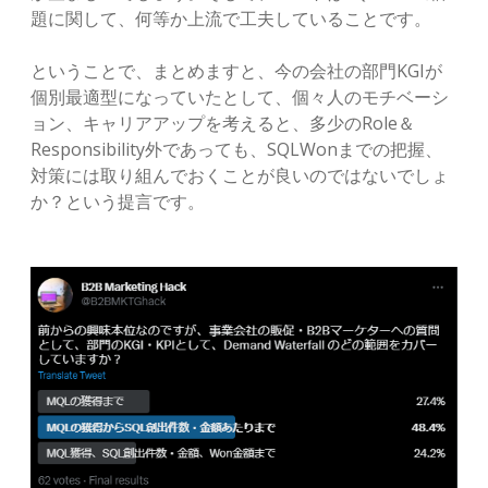
題に関して、何等か上流で工夫していることです。
ということで、まとめますと、今の会社の部門KGIが
個別最適型になっていたとして、個々人のモチベーシ
ョン、キャリアアップを考えると、多少のRole＆
Responsibility外であっても、SQLWonまでの把握、
対策には取り組んでおくことが良いのではないでしょ
か？という提言です。