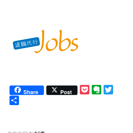
P
E
T
Share
Post
o
v
w
共
ck
er
itt
有
et
n
er
ot