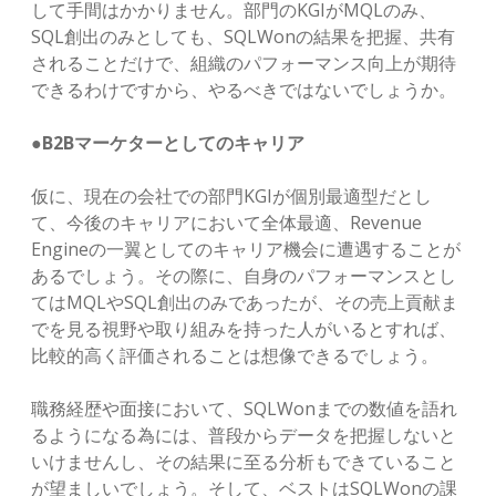
して手間はかかりません。部門のKGIがMQLのみ、
SQL創出のみとしても、SQLWonの結果を把握、共有
されることだけで、組織のパフォーマンス向上が期待
できるわけですから、やるべきではないでしょうか。
●B2Bマーケターとしてのキャリア
仮に、現在の会社での部門KGIが個別最適型だとし
て、今後のキャリアにおいて全体最適、Revenue
Engineの一翼としてのキャリア機会に遭遇することが
あるでしょう。その際に、自身のパフォーマンスとし
てはMQLやSQL創出のみであったが、その売上貢献ま
でを見る視野や取り組みを持った人がいるとすれば、
比較的高く評価されることは想像できるでしょう。
職務経歴や面接において、SQLWonまでの数値を語れ
るようになる為には、普段からデータを把握しないと
いけませんし、その結果に至る分析もできていること
が望ましいでしょう。そして、ベストはSQLWonの課