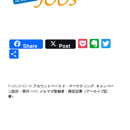
P
E
T
Share
Post
o
v
w
共
ck
er
itt
有
et
n
er
ot
PUBLISHED IN
アカウントベースド・マーケティング
,
キャンペー
e
ン設計・実行
AND
メルマガ登録者・限定記事（アーカイブ記
事）