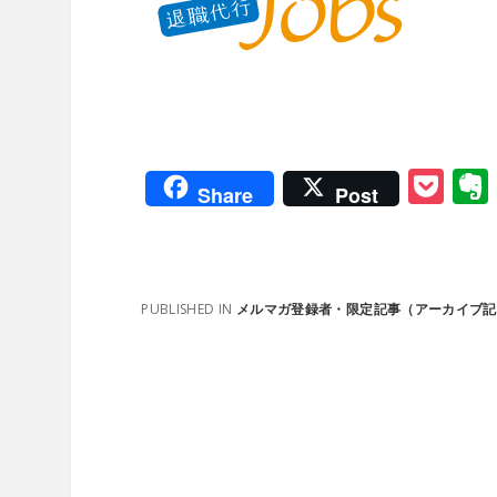
P
Share
Post
o
ck
et
PUBLISHED IN
メルマガ登録者・限定記事（アーカイブ記