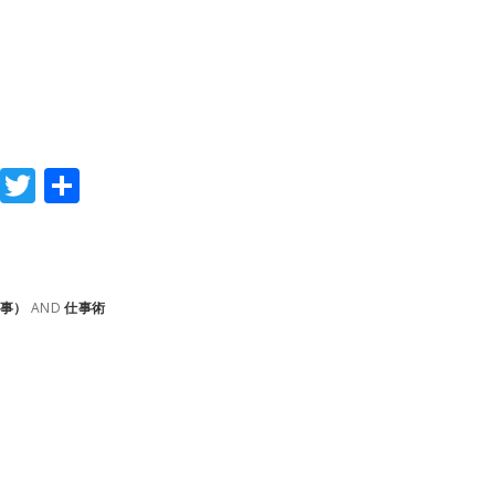
E
T
共
v
w
有
er
itt
n
er
事）
AND
仕事術
ot
e